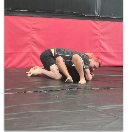
20220521_110458