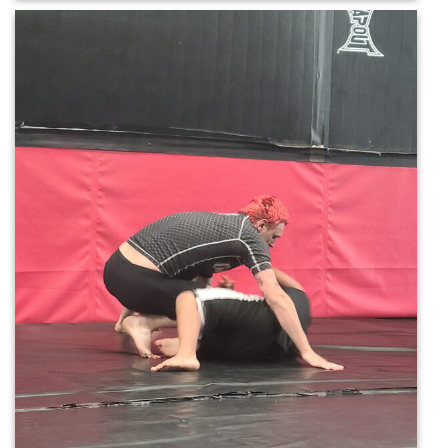
20220521_110505