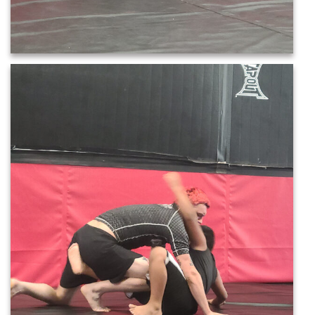
20220521_110509