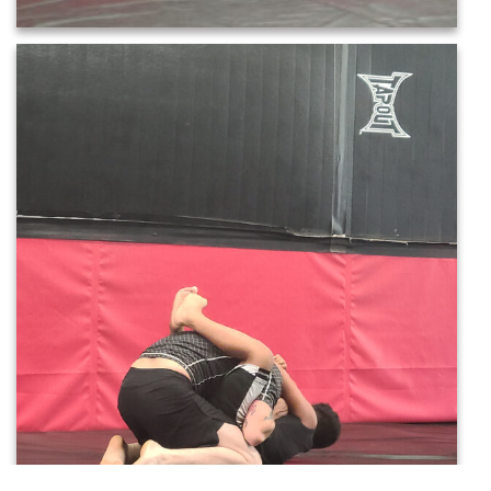
20220521_110511