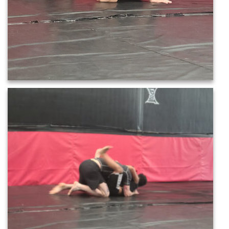
20220521_110510